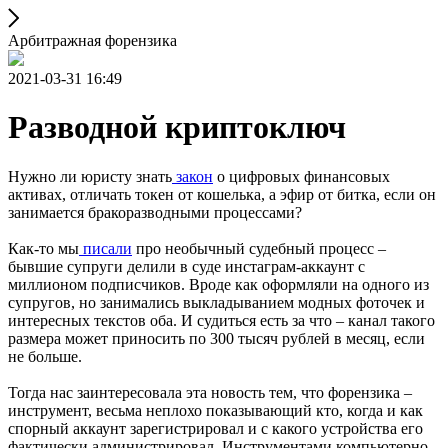
Арбитражная форензика
2021-03-31 16:49
Разводной криптоключ
Нужно ли юристу знать
закон
о цифровых финансовых
активах, отличать токен от кошелька, а эфир от битка, если он
занимается бракоразводными процессами?
Как-то мы
писали
про необычный судебный процесс –
бывшие супруги делили в суде инстаграм-аккаунт с
миллионом подписчиков. Вроде как оформляли на одного из
супругов, но занимались выкладыванием модных фоточек и
интересных текстов оба. И судиться есть за что – канал такого
размера может приносить по 300 тысяч рублей в месяц, если
не больше.
Тогда нас заинтересовала эта новость тем, что форензика –
инструмент, весьма неплохо показывающий кто, когда и как
спорный аккаунт зарегистрировал и с какого устройства его
фактически администрировал. Инструментами компьютерно-