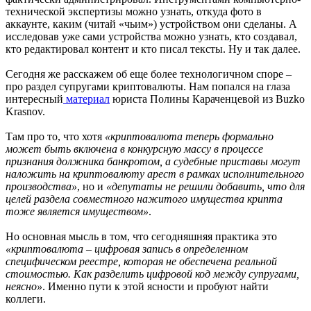
технической экспертизы можно узнать, откуда фото в
аккаунте, каким (читай «чьим») устройством они сделаны. А
исследовав уже сами устройства можно узнать, кто создавал,
кто редактировал контент и кто писал тексты. Ну и так далее.
Сегодня же расскажем об еще более технологичном споре –
про раздел супругами криптовалюты. Нам попался на глаза
интересный
материал
юриста Полины Караченцевой из Buzko
Krasnov.
Там про то, что хотя
«криптовалюта теперь формально
может быть включена в конкурсную массу в процессе
признания должника банкротом, а судебные приставы могут
наложить на криптовалюту арест в рамках исполнительного
производства»
, но и
«депутаты не решили добавить, что для
целей раздела совместного нажитого имущества крипта
тоже является имуществом»
.
Но основная мысль в том, что сегодняшняя практика это
«криптовалюта – цифровая запись в определенном
специфическом реестре, которая не обеспечена реальной
стоимостью. Как разделить цифровой код между супругами,
неясно»
. Именно пути к этой ясности и пробуют найти
коллеги.