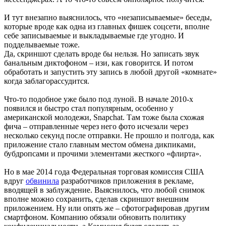
И тут внезапно выяснилось, что «незаписываемые» беседы,
которые вроде как одна из главных фишек соцсети, вполне
себе записываемые и выкладываемые где угодно. И
подделываемые тоже.
Да, скриншот сделать вроде бы нельзя. Но записать звук
банальным диктофоном – изи, как говорится. И потом
обработать и запустить эту запись в любой другой «комнате»
когда заблагорассудится.
Что-то подобное уже было под луной. В начале 2010-х
появился и быстро стал популярным, особенно у
американской молодежи, Snapchat. Там тоже была схожая
фича – отправленные через него фото исчезали через
несколько секунд после отправки. Не прошло и полгода, как
приложение стало главным местом обмена дикпиками,
бубдропсами и прочими элементами жесткого «флирта».
Но в мае 2014 года Федеральная торговая комиссия США
вдруг
обвинила
разработчиков приложения в рекламе,
вводящей в заблуждение. Выяснилось, что любой снимок
вполне можно сохранить, сделав скриншот внешним
приложением. Ну или опять же – сфотографировав другим
смартфоном. Компанию обязали обновить политику