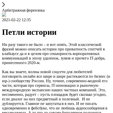
Арбитражная форензика
2021-02-22 12:35
Петли истории
Ни разу такого не было – и вот опять. Этой классической
фразой можно описать истории про приватность спитчей в
клабхаусе да и в целом про секьюрность корпоративных
коммуникаций в эпоху удаленок, зумов и прочего IT-добра,
принесенного 2020-м.
Как вы знаете, волны новой соцсети для любителей
поговорить онлайн все шире и шире растекаются по бизнес (и
юр-) сообществу России. Ну, точнее, современно-модной его
части, которая про сервисы, IT-инновации и рыночную
международную экспансию наших частных компаний. Это,
несомненно, радует – пусть площадок будет сколько угодно,
если диалог на них предметный и полезный. И не
дублируется. Главное не запутаться в них. И не писать
одновременно в фейсбуке, что не любишь аудиосообщения в
мессенджерах. А то что-то совсем биполярное получится.