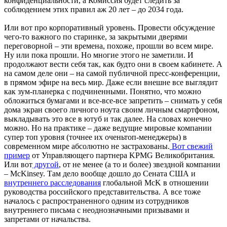
конфиденциальности, а Комиссия будет следить за
соблюдением этих правил аж 20 лет – до 2034 года.
Или вот про корпоративный уровень. Провести обсуждение
чего-то важного по старинке, за закрытыми дверями
переговорной – эти времена, похоже, прошли во всем мире.
Ну или пока прошли. Но многие этого не заметили. И
продолжают вести себя так, как будто они в своем кабинете. А
на самом деле они – на самой публичной пресс-конференции,
в прямом эфире на весь мир. Даже если внешне все выглядит
как зум-планерка с подчиненными. Понятно, что можно
обложиться бумагами и все-все-все запретить – снимать у себя
дома экран своего личного ноута своим личным смартфоном,
выкладывать это все в ютуб и так далее. На словах конечно
можно. Но на практике – даже ведущие мировые компании
супер топ уровня (точнее их оченьтоп-менеджеры) в
современном мире абсолютно не застрахованы.
Вот свежий
пример
от Управляющего партнера KPMG Великобритания.
Или вот
другой
, от не менее (а то и более) звездной компании
– McKinsey. Там дело вообще дошло до Сената США и
внутреннего расследования
глобальной McK в отношении
руководства российского представительства. А все тоже
началось с распространенного одним из сотрудников
внутреннего письма с неоднозначными призывами и
запретами от начальства.