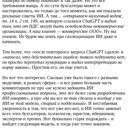
планерки по обмену опытом»
и так далее. Но это все
требования жанра. А по сути бухгалтеры может и
насторожились, но только до того момента, как им показали
реальные советы ИИ. А там…
«открываем налоговый кодекс,
пп. 14 п. 2 ст. 149, на которую ссылался ChatGPT и видим
там, что от НДС могут быть освобождены некоммерческие
организации. А наш клиент — коммерческое ООО»
. Ну вы
поняли. Не будем мы опять про галлюцинации ИИ даже и
начинать.
Тем более, что «после повторного запроса ChatGPT сдался» и
«написал, что действительно ошибся: такого подпункта нет,
он просто перепутал нумерацию и выдал интерпретацию за
норму закона»
. Простим его, он еще учится.
Но вот что интересно. Сколько уже было такого с разными
моделями, в разных сферах – и все равно большая часть
комментариев не про
«не нужно задавать ИИ
профессиональные вопросы, это же даже сами разработчики
ИИ говорят»
, а про
«да вы все не так сделали и вообще у вас
ИИ не той модели, старый и поддельный»
. И несгибаемая
уверенность в том, что вот уже вот-вот, и ИИ точно заменит
всех этих бухгалтеров, психологов, юристов, ибешников,
экспертов и прочих. Вот буквально годик подождать – и
выйдет следующая модель, и тогда уже точно заживем.