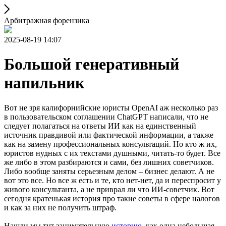
Арбитражная форензика
2025-08-19 14:07
Большой генеративный
напильник
Вот не зря калифорнийские юристы OpenAI аж несколько раз
в пользовательском соглашении ChatGPT написали, что не
следует полагаться на ответы ИИ как на единственный
источник правдивой или фактической информации, а также
как на замену профессиональных консультаций. Но кто ж их,
юристов нудных с их текстами душными, читать-то будет. Все
же либо в этом разбираются и сами, без лишних советчиков.
Либо вообще заняты серьезным делом – бизнес делают. А не
вот это все. Но все ж есть и те, кто нет-нет, да и переспросит у
живого консультанта, а не приврал ли что ИИ-советчик. Вот
сегодня кратенькая история про такие советы в сфере налогов
и как за них не получить штраф.
Нашли мы тут занимательную
историю
, как одна небольшая,