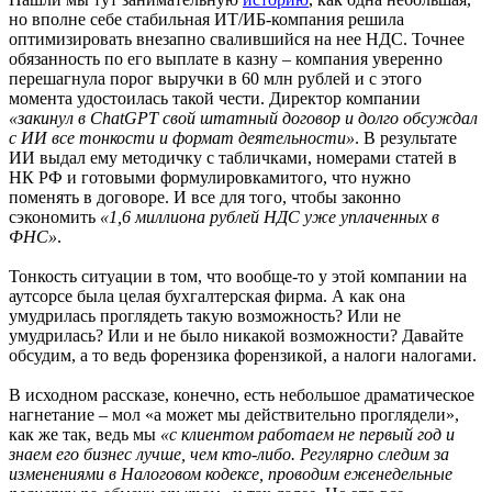
но вполне себе стабильная ИТ/ИБ-компания решила
оптимизировать внезапно свалившийся на нее НДС. Точнее
обязанность по его выплате в казну – компания уверенно
перешагнула порог выручки в 60 млн рублей и с этого
момента удостоилась такой чести. Директор компании
«закинул в ChatGPT свой штатный договор и долго обсуждал
с ИИ все тонкости и формат деятельности»
. В результате
ИИ выдал ему методичку с табличками, номерами статей в
НК РФ и готовыми формулировкамитого, что нужно
поменять в договоре. И все для того, чтобы законно
сэкономить
«1,6 миллиона рублей НДС уже уплаченных в
ФНС»
.
Тонкость ситуации в том, что вообще-то у этой компании на
аутсорсе была целая бухгалтерская фирма. А как она
умудрилась проглядеть такую возможность? Или не
умудрилась? Или и не было никакой возможности? Давайте
обсудим, а то ведь форензика форензикой, а налоги налогами.
В исходном рассказе, конечно, есть небольшое драматическое
нагнетание – мол «а может мы действительно проглядели»,
как же так, ведь мы
«с клиентом работаем не первый год и
знаем его бизнес лучше, чем кто-либо. Регулярно следим за
изменениями в Налоговом кодексе, проводим еженедельные