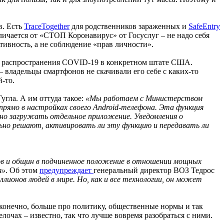
в. Есть
TraceTogether
для родственников зараженных и
SafeEntry
тличается от «СТОП Коронавирус» от Госуслуг – не надо себя
тивность, а не соблюдение «прав личности».
ия распространения COVID-19 в конкретном штате США.
– владельцы смартфонов не скачивали его себе с каких-то
-то.
угла. А им оттуда такое:
«Мы работаем с Министерством
рямо в настройках своего Android-телефона. Эта функция
жно загружать отдельное приложение. Уведомления о
льно решают, активировать ли эту функцию и передавать ли
в и общин в подчиненное положение в отношении мощных
я»
. Об этом
предупреждает
генеральный директор ВОЗ Тедрос
лионов людей в мире. Но, как и все технологии, он может
, конечно, больше про политику, общественные нормы и так
лочах – известно, так что лучше вовремя разобраться с ними.