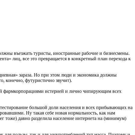
должны въезжать туристы, иностранные рабочие и бизнесмены.
а» лиц, все это превращается в конкретный план перехода к
седневная» зараза. Но при этом люди и экономика должны
о, конечно, футуристично звучит).
ной фармкорпорациями истерией и лично чипирующим всех
с-тестирование большой доли населения и всех прибывающих на
ировавшими. Ну такая себе новая нормальность, как нам
лег тоже) давно разделила население интернета на (минимум)
к для пользы, так и для злоупотреблений тут масса. Поэтому и