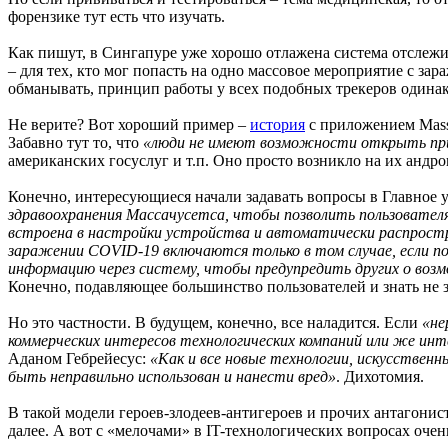
форензике тут есть что изучать.
Как пишут, в Сингапуре уже хорошо отлажена система отслежи
– для тех, кто мог попасть на одно массовое мероприятие с за
обманывать, принцип работы у всех подобных трекеров одинако
Не верите? Вот хороший пример –
история
с приложением Mass
Забавно тут то, что
«люди не имеют возможности открыть прило
американских госуслуг и т.п. Оно просто возникло на их андр
Конечно, интересующиеся начали задавать вопросы в Главное уп
здравоохранения Массачусетса, чтобы позволить пользовател
встроена в настройки устройства и автоматически распростра
заражении COVID-19 включаются только в том случае, если п
информацию через систему, чтобы предупредить других о воз
Конечно, подавляющее большинство пользователей и знать не з
Но это частности. В будущем, конечно, все наладится. Если
«не
коммерческих интересов технологических компаний или же инт
Аданом Гебрейесус:
«Как и все новые технологии, искусственн
быть неправильно использован и нанести вред»
. Дихотомия.
В такой модели героев-злодеев-антигероев и прочих антагонист
далее. А вот с «мелочами» в IT-технологических вопросах очен