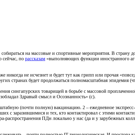
, собираться на массовые и спортивные мероприятия. В страну 
 сейчас, по
рассказам
«выполняющих функции иностранного агент
 уже никогда не исчезнет и будет тут как грипп или прочая «пов
угих странах будет продолжаться полномасштабная эпидемия (чт
жения сингапурских товарищей в борьбе с массовой проплачен
озобладал Здравый смысл и Осознанность» (с).
асштабную (почти полную) вакцинацию. 2 – ежедневное экспрес
вших с заразившимися и тех, кто контактировал с этими контакт
ора-распространения ПДн локально у нас (да и у зарубежных кол
тслеживать – почти полностью IT-технологическая. И простора ка