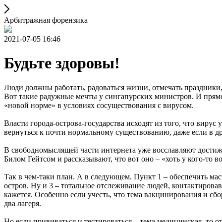
Арбитражная форензика
2021-07-05 16:46
Будьте здоровы!
Люди должны работать, радоваться жизни, отмечать праздники
Вот такие радужные мечты у сингапурских министров. И прямо
«новой норме» в условиях сосуществования с вирусом.
Власти города-острова-государства исходят из того, что вирус
вернуться к почти нормальному существованию, даже если в др
В свободномыслящей части интернета уже восславляют дости
Билом Гейтсом и рассказывают, что вот оно – «хоть у кого-то в
Так в чем-таки план. А в следующем. Пункт 1 – обеспечить м
остров. Ну и 3 – тотальное отслеживание людей, контактирова
кажется. Особенно если учесть, что тема вакцинирования и сб
два лагеря.
Но если прививаться и тестироваться – тема медицинская, то о