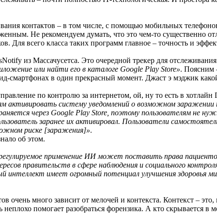
вания контактов – в том числе, с помощью мобильных телефоно
раженным. Не рекомендуем думать, что это чем-то существенно о
в. Для всего класса таких программ главное – точность и эффек
Notify из Массачусетса. Это очередной трекер для отслеживан
жение или найти его в каталоге Google Play Store»
. Поясним 
оид-смартфонах в один прекрасный момент. Джаст э мэджик какой
равление по контролю за интернетом, ой, ну то есть в хотлайн Г
ям активировать систему уведомлений о возможном заражении п
няется через Google Play Store, поэтому пользователям не ну
ользователь заранее их активировал. Пользователи самостояте
можном риске [заражения]»
.
нало об этом.
регулируемое применение ИИ может поставить права пациенто
ересов правительств в сфере наблюдения и социального контрол
ый интеллект имеет огромный потенциал улучшения здоровья мил
ов очень много зависит от мелочей и контекста. Контекст – это
ь неплохо помогает разобраться форензика. А кто скрывается в ме