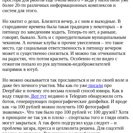
более 20-ти различных информационных комплексов и
систем для этого.
Но хватит о делах. Близится вечер, а с ним и выходные. В
стародавние времена была такая традиция у некоторых – в
пятницу по заведениям ходить. Теперь-то нет, а раньше,
говорят, бывало. Хоть и с принудительным муниципальным
чекином. А ночные клубы и прочие увеселения – это такое
место, где социальная ответственность в пятницу вечером
может и существенно снизиться. И можно так отчекиниться
на радостях, что потом краснеть. Особенно если видео с
отжигом попало из рук шутников-недоброжелателей
напрямик в ютуб.
Но можно оказывается так прославиться и не по своей воле и
даже без личного участия. Мы как-то уже
писали
про
DeepFake и почему это весьма плохой способ юмора. Как в
воду глядели.
Вот тут
недавно в Telegram обнаружили сеть
ботов, генерирующих порнографические дипфейки. И вроде
как «за 100 рублей можно получить 100 фотографий
знакомых». Что там было про 100 рублей vc 100 друзей? Хотя
в принципе не так уж и плохо – спортзалы того и гляди опять
могут закрыться. А так фото подгрузил куда следует – и
проблема загара, пресса и целлюлита решена. Для соцсетей