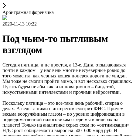
Арбитражная форензика
2020-11-13 10:22
Под чьим-то пытливым
взглядом
Сегодня пятница, и не простая, а 13-е. Дата, отзывающаяся
почти в каждом – у нас ведь многие несуеверные ровно до
того момента, как черных кошек поперек дороги не увидят.
Мы тоже не смогли пройти мимо, и вот несколько страшилок.
Пугать будем не абы как, а инновационно – бигдатой,
искусственными интеллектами и прочими нейросетями.
Поскольку пятница – это все-таки день рабочий, сперва о
делах. А ведь за ними с интересом смотрит ФНС. Причем
весьма вооружённым глазом – по уровню цифровизации в
подведомственной налоговикам сфере мы в лидерах на
планете! Только на аналитике серых схем по «оптимизации»
НДС рост собираемости вырос на 500–600 млрд руб. И
простора для работы еще очень много – ведь у налоговой уже