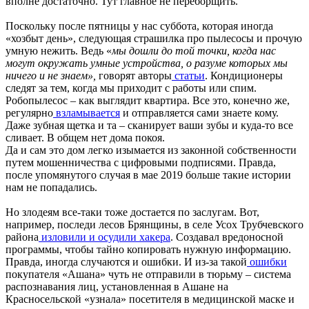
вполне достаточно. Тут главное не переборщить.
Поскольку после пятницы у нас суббота, которая иногда
«хозбыт день», следующая страшилка про пылесосы и прочую
умную нежить. Ведь «
мы дошли до той точки, когда нас
могут окружать умные устройства, о разуме которых мы
ничего и не знаем»,
говорят авторы
статьи
. Кондиционеры
следят за тем, когда мы приходит с работы или спим.
Робопылесос – как выглядит квартира. Все это, конечно же,
регулярно
взламывается
и отправляется сами знаете кому.
Даже зубная щетка и та – сканирует ваши зубы и куда-то все
сливает. В общем нет дома покоя.
Да и сам это дом легко изымается из законной собственности
путем мошенничества с цифровыми подписями. Правда,
после упомянутого случая в мае 2019 больше такие истории
нам не попадались.
Но злодеям все-таки тоже достается по заслугам. Вот,
например, последи лесов Брянщины, в селе Усох Трубчевского
района
изловили и осудили хакера
. Создавал вредоносной
программы, чтобы тайно копировать нужную информацию.
Правда, иногда случаются и ошибки. И из-за такой
ошибки
покупателя «Ашана» чуть не отправили в тюрьму – система
распознавания лиц, установленная в Ашане на
Красносельской «узнала» посетителя в медицинской маске и