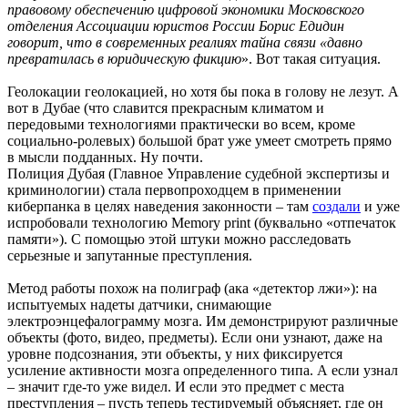
правовому обеспечению цифровой экономики Московского
отделения Ассоциации юристов России Борис Едидин
говорит, что в современных реалиях тайна связи «давно
превратилась в юридическую фикцию
». Вот такая ситуация.
Геолокации геолокацией, но хотя бы пока в голову не лезут. А
вот в Дубае (что славится прекрасным климатом и
передовыми технологиями практически во всем, кроме
социально-ролевых) большой брат уже умеет смотреть прямо
в мысли подданных. Ну почти.
Полиция Дубая (Главное Управление судебной экспертизы и
криминологии) стала первопроходцем в применении
киберпанка в целях наведения законности – там
создали
и уже
испробовали технологию Memory print (буквально «отпечаток
памяти»). С помощью этой штуки можно расследовать
серьезные и запутанные преступления.
Метод работы похож на полиграф (ака «детектор лжи»): на
испытуемых надеты датчики, снимающие
электроэнцефалограмму мозга. Им демонстрируют различные
объекты (фото, видео, предметы). Если они узнают, даже на
уровне подсознания, эти объекты, у них фиксируется
усиление активности мозга определенного типа. А если узнал
– значит где-то уже видел. И если это предмет с места
преступления – пусть теперь тестируемый объясняет, где он