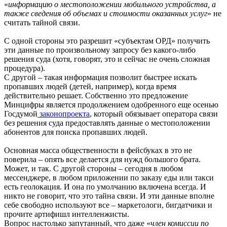
«
информацию о местоположении мобильного устройства, а
также сведения об объемах и стоимости оказанных услуг
» не
считать тайной связи.
С одной стороны это разрешит «субъектам ОРД» получить
эти данные по произвольному запросу без какого-либо
решения суда (хотя, говорят, это и сейчас не очень сложная
процедура).
С другой – такая информация позволит быстрее искать
пропавших людей (детей, например), когда время
действительно решает. Собственно это предложение
Минцифры является продолжением одобренного еще осенью
Госдумой
законопроекта
, который обязывает оператора связи
без решения суда предоставлять данные о местоположении
абонентов для поиска пропавших людей.
Основная масса общественности в фейсбуках в это не
поверила – опять все делается для нужд большого брата.
Может, и так. С другой стороны – сегодня в любом
мессенджере, в любом приложении по заказу еды или такси
есть геолокация. И она по умолчанию включена всегда. И
никто не говорит, что это тайна связи. И эти данные вполне
себе свободно используют все – маркетологи, бигдатчики и
прочите артифишл интелленжисты.
Вопрос настолько запутанный, что даже «
член комиссии по