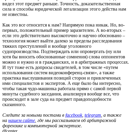
видел этот предмет раньше. Точность, доказательственная
сила и способы юридической легализации этого действа нам
не известны.
Как это все относится к нам? Напрямую пока никак. Но, во-
первых, положительный пример заразителен. А во-вторых –
если это действительно высокоточно и научно обосновано –
технология может выйти далеко за пределы расследования
тяжких преступлений и вообще уголовного
судопроизводства. Подтверждать или опровергать (ну или
хотя бы вносить обоснованные сомнения) слова оппонентов
можно и нужно и в гражданских, и в арбитражных процессах.
И тут тоже есть допросы свидетелей, в том числе «путем
использования систем видеоконференц-связи», а также
практика выслушивания позиций сторон и привлеченных
ими специалистов и экспертов. А еще было бы интересно,
чтобы такая чудо-машинка работала прямо с самой первой
минуты судебного заседания, анализируя вообще все, что
происходит в зале суда на предмет правдоподобности
сказанного.
Следите за новыми постами в
facebook
,
telegram
, а также
на
нашем сайте
, где мы рассказываем об арбитражной
форензике и компьютерной экспертизе.
dfcenter