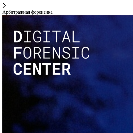
Арбитражная форензика