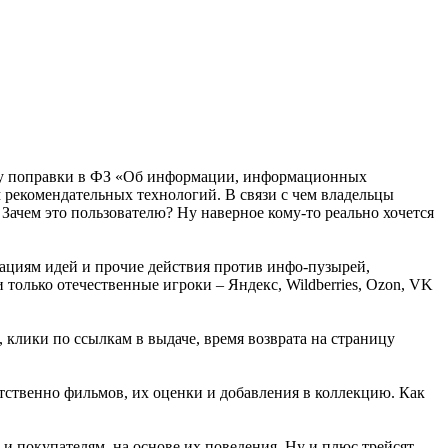
 силу поправки в ФЗ «Об информации, информационных
 рекомендательных технологий. В связи с чем владельцы
 Зачем это пользователю? Ну наверное кому-то реально хочется
циям идей и прочие действия против инфо-пузырей,
только отечественные игроки – Яндекс, Wildberries, Ozon, VK
 клики по ссылкам в выдаче, время возврата на страницу
ственно фильмов, их оценки и добавления в коллекцию. Как
 и покупателям, на основе их поведения. Ну и плюс трейсят