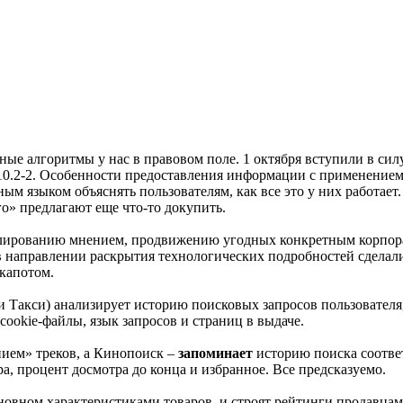
ельные алгоритмы у нас в правовом поле. 1 октября вступили в
 10.2-2. Особенности предоставления информации с применением
м языком объяснять пользователям, как все это у них работает.
го» предлагают еще что-то докупить.
улированию мнением, продвижению угодных конкретным корпора
в направлении раскрытия технологических подробностей сделали 
 капотом.
 Такси) анализирует историю поисковых запросов пользователя,
cookie-файлы, язык запросов и страниц в выдаче.
нием» треков, а Кинопоиск –
запоминает
историю поиска соответ
а, процент досмотра до конца и избранное. Все предсказуемо.
сновном характеристиками товаров, и строят рейтинги продавцам