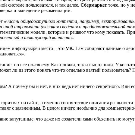
й системе пользователя, и так далее.
Сбермаркет
тоже, но у не
оверка и выведение рекомендаций.
ет
«части общедоступного контента, например, векторизованны
 иной информации (включая сведения о предположительной те
атематические модели, которые и решают что кому показать. Пр
откровенный и шокирующий контент»
.
ением инфопузырей место – это
VK
. Там собирают данные о дейс
жаловаться».
ание, но все по-своему. Как поняли, так и выполнили. У кого-то
ожет ли из этого понять что-то отдельно взятый пользователь? Н
? А почему бы и нет, в них ведь нет ничего секретного. Или е
ритмах на сайте, а именно соответствие описания реальности. А 
тавят с заявленным. В целом ничего необычно для компьютерно
акие запутанные, что даже их создатели сами объяснить не могут 