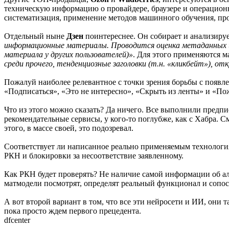
техническую информацию о провайдере, браузере и операционно
систематизация, применение методов машинного обучения, пр
Отдельный ныне
Дзен
поинтереснее. Он собирает и анализиру
информационные материалы. Проводится оценка метаданных и
материала у других пользователей)»
. Для этого применяются м
среди прочего, тенденциозные заголовки (т.н. «кликбейт»), 
Пожалуй наиболее релевантное с точки зрения борьбы с появл
«Подписаться», «Это не интересно», «Скрыть из ленты» и «По
Что из этого можно сказать? Да ничего. Все выполнили предпис
рекомендательные сервисы, у кого-то поглубже, как с Хабра. См
этого, в массе своей, это подозревал.
Соответствует ли написанное реально применяемым технологиям
РКН и блокировки за несоответствие заявленному.
Как РКН будет проверять? Не наличие самой информации об алго
матмодели посмотрят, определят реальный функционал и сопос
А вот второй вариант в том, что все эти нейросети и ИИ, они т
пока просто ждем первого прецедента.
dfcenter