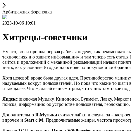
Арбитражная форензика
2023-10-06 10:01
Хитрецы-советчики
Ну что, вот и прошла первая рабочая неделя, как рекомендат
технологиях и о защите информации» и там теперь есть статья
сайтов и приложений с механикой рекомендаций начали понятны
знать, как условные Ягодки на основе их покупок и «избранно
Хотя целевой вроде была другая идея. Противоборство манип
надуваемых вокруг пользователей. Но пока что какие-то шаги 
и так далее. Что ж, давайте посмотрим, что у них там такое под
Яндекс
(включая Музыку, Кинопоиск, Букмейт, Лавку, Маркет и
поиска, информацию об устройстве пользователя, геолокацию, 
Дополнительно
Я.Музыка
считает лайки и следит за «настрое
впрочем и
Start
с
ivi
. Предпочитаемые жанры, частота просмотр
Другие ТОП-продавцы,
Ozon
и
Wildberries
, интересуются в о