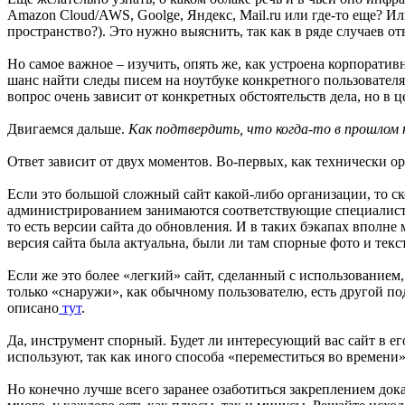
Amazon Сloud/AWS, Goolge, Яндекс, Mail.ru или где-то еще? И
пространство?). Это нужно выяснить, так как в ряде случаев 
Но самое важное – изучить, опять же, как устроена корпоратив
шанс найти следы писем на ноутбуке конкретного пользователя
вопрос очень зависит от конкретных обстоятельств дела, но в 
Двигаемся дальше.
Как подтвердить, что
когда-то в прошлом 
Ответ зависит от двух моментов. Во-первых, как технически ор
Если это большой сложный сайт какой-либо организации, то ск
администрированием занимаются соответствующие специалисты
то есть версии сайта до обновления. И в таких бэкапах вполн
версия сайта была актуальна, были ли там спорные фото и текст
Если же это более «легкий» сайт, сделанный с использованием,
только «снаружи», как обычному пользователю, есть другой по
описано
тут
.
Да, инструмент спорный. Будет ли интересующий вас сайт в ег
используют, так как иного способа «переместиться во времени»
Но конечно лучше всего заранее озаботиться закреплением док