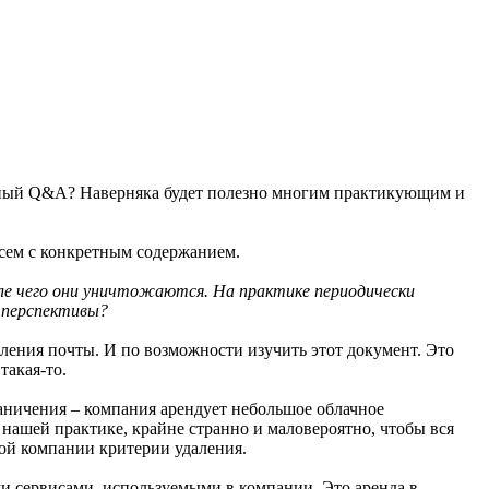
ичный Q&A? Наверняка будет полезно многим практикующим и
сем с конкретным содержанием.
сле чего они уничтожаются. На практике периодически
е перспективы?
аления почты. И по возможности изучить этот документ. Это
такая-то.
граничения – компания арендует небольшое облачное
 нашей практике, крайне странно и маловероятно, чтобы вся
этой компании критерии удаления.
ыми сервисами, используемыми в компании. Это аренда в