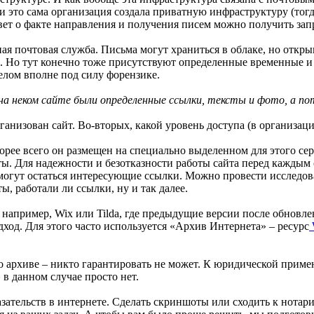
ли это сама организация создала приватную инфраструктуру (тог
ответ о факте направления и получения писем можно получить за
ная почтовая служба. Письма могут храниться в облаке, но откр
. Но тут конечно тоже присутствуют определенные временные и 
целом вполне под силу форензике.
на неком сайте были определенные ссылки, тексты и фото, а по
ганизован сайт. Во-вторых, какой уровень доступа (в организац
орее всего он размещен на специально выделенном для этого сер
. Для надежности и безотказности работы сайта перед каждым 
е могут остаться интересующие ссылки. Можно провести исследов
ы, работали ли ссылки, ну и так далее.
 например, Wix или Tilda, где предыдущие версии после обновле
дход. Для этого часто используется «Архив Интернета» – ресурс
о архиве – никто гарантировать не может. К юридической приме
 в данном случае просто нет.
азательств в интернете. Сделать скриншоты или сходить к нотар