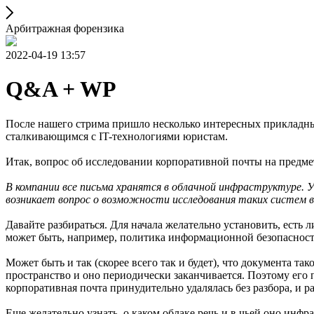
Арбитражная форензика
2022-04-19 13:57
Q&A + WP
После нашего стрима пришло несколько интересных прикладны
сталкивающимся с IT-технологиями юристам.
Итак, вопрос об исследовании корпоративной почты на предм
В компании все письма хранятся в облачной инфраструктуре. 
возникает вопрос о возможности исследования таких систем в
Давайте разбираться. Для начала желательно установить, есть
может быть, например, политика информационной безопасности.
Может быть и так (скорее всего так и будет), что документа т
пространство и оно периодически заканчивается. Поэтому его 
корпоративная почта принудительно удалялась без разбора, и р
Еще желательно узнать, о каком облаке речь и в чьей оно инф