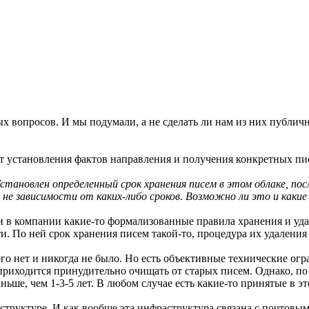
х вопросов. И мы подумали, а не сделать ли нам из них публ
ет установления фактов направления и получения конкретных пи
Установлен определенный срок хранения писем в этом облаке, по
 не зависимости от каких-либо сроков. Возможно ли это и каки
 ли в компании какие-то формализованные правила хранения и уд
 По ней срок хранения писем такой-то, процедура их удаления 
акого нет и никогда не было. Но есть объективные технические о
приходится принудительно очищать от старых писем. Однако, по
аньше, чем 1-3-5 лет. В любом случае есть какие-то принятые в 
раструктуре. И как вообще эта инфраструктура связана с почтов