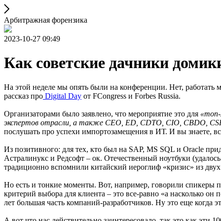
Арбитражная форензика
2023-10-27 09:49
Как советские дачники домик
На этой неделе мы опять были на конференции. Нет, работать 
рассказ про
Digital Day
от FCongress и Forbes Russia.
Организаторами было заявлено, что мероприятие это для
«топ-
экспертов отрасли, а также CEO, ED, CDTO, CIO, CBDO, CSP
послушать про успехи импортозамещения в ИТ. И вы знаете, все
Из позитивного: для тех, кто был на SAP, MS SQL и Oracle при
Астралинукс и Редсофт – ок. Отечественный ноутбуки (удалось
традиционно вспомнили китайский иероглиф «кризис» из двух 
Но есть и тонкие моменты. Вот, например, говорили спикеры 
критерий выбора для клиента – это все-равно «а насколько он 
лет большая часть компаний-разработчиков. Ну это еще когда эт
А вот что нас действительно заинтересовало, так это как эти 