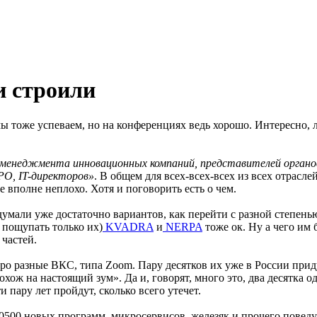
и строили
мы тоже успеваем, но на конференциях ведь хорошо. Интересно, 
менеджмента инновационных компаний, представителей органов
O, IT-директоров»
. В общем для всех-всех-всех из всех отрас
 вполне неплохо. Хотя и поговорить есть о чем.
думали уже достаточно вариантов, как перейти с разной степень
 пощупать только их)
KVADRA
и
NERPA
тоже ок. Ну а чего им б
частей.
про разные ВКС, типа Zoom. Пару десятков их уже в России при
похож на настоящий зум». Да и, говорят, много это, два десятка
и пару лет пройдут, сколько всего утечет.
100500 новых программ, микросервисов, железяк и прочего поведу