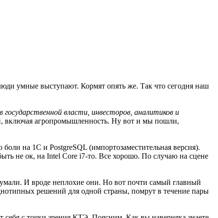
люди умные выступают. Кормят опять же. Так что сегодня наш
 государственной власти, инвесторов, аналитиков и
лей, включая агропромышленность. Ну вот и мы пошли,
ю боли на 1С и PostgreSQL (импортозаместительная версия).
ыть не ок, на Intel Core i7-то. Все хорошо. По случаю на сцене
думали. И вроде неплохие они. Но вот почти самый главный
 однотипных решений для одной страны, помрут в течение пары
т себя с точки зрения КТЭ. Поясним. Как вы наверняка знаете,