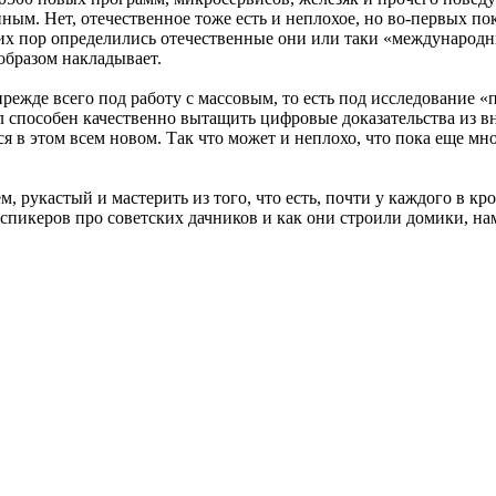
м. Нет, отечественное тоже есть и неплохое, но во-первых пока 
их пор определились отечественные они или таки «международные
образом накладывает.
 прежде всего под работу с массовым, то есть под исследование 
л способен качественно вытащить цифровые доказательства из в
ься в этом всем новом. Так что может и неплохо, что пока еще 
м, рукастый и мастерить из того, что есть, почти у каждого в 
 спикеров про советских дачников и как они строили домики, нам