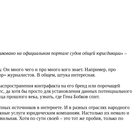
бликовано на официальном портале судов общей юрисдикции»
–
. Он много чего и про много кого знает. Например, про
ор» журналистов. В общем, штука интересная.
 распространения контрафакта на его бренд или порочащей
, да хотя бы просто для установления данных потенциального
а прошлого века, узнать, где Гена Бобков спит.
пных источников в интернете. И в разных отраслях народного
 важные услуги юридическим компаниям. Настолько их немало и
вильная. Хотя по сути своей – это тот же пробив, только по