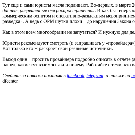
Тут еще и сами юристы масла подливают. Во-первых, в марте 
данные, разрешенные для распространения»
. И как бы теперь
коммерческим осинтом и оперативно-разыскным мероприятием 
разведка». А ведь с ОРМ шутки плохи – до нарушения Закона о
Как в этом всем многообразии не запутаться? И нужную для де
Юристы рекомендуют смотреть (и запрашивать у «провайдера»)
Вот только кто ж раскроет свои реальные источники.
Выход один – просить провайдера подробно описать в отчете (а 
нашел, какие тут взаимосвязи и почему. Работайте с теми, кто в
Следите за новыми постами в
facebook
,
telegram
, а также на
н
dfcenter