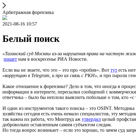
Арбитражная форензика
2021-08-16 10:57
Белый поиск
«Таганский суд Москвы из-за нарушения права на частную жизн
пишет
нам в воскресенье РИА Новости.
Если вы не знаете, что это – это про «пробив». Вот
тут
есть инт
«коррупцию в Telegram, и про их связь с РКН»
, и про пароли ге
Какое отношение к форензике? Дело в том, что иногда в проце
информации в интернете, пересылки сообщений с коммерческий
ответчика – было бы неплохо выяснить побольше о том, кто «с т
И один из инструментов такого поиска – это OSINT. Методика 
хозяйства сегодня есть очень немало специалистов, эту метод
так важна их работа, что Минтруд аж
утвердил
целый профстанда
добровольно оставленным самим субъектом следам.
Но тогда вопрос возникает – если это хорошо, то зачем суд запр