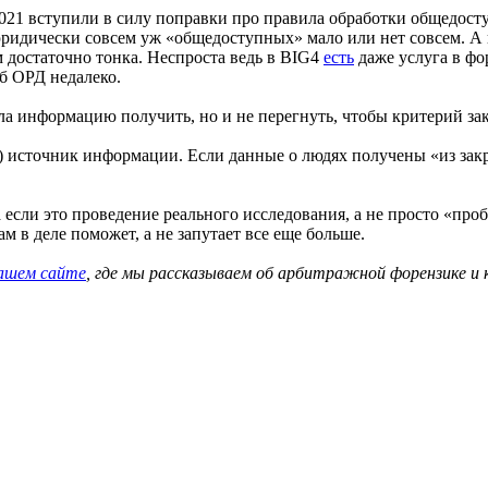
2021 вступили в силу поправки про правила обработки общедос
 юридически совсем уж «общедоступных» мало или нет совсем. А
достаточно тонка. Неспроста ведь в BIG4
есть
даже услуга в фо
б ОРД недалеко.
ла информацию получить, но и не перегнуть, чтобы критерий за
 источник информации. Если данные о людях получены «из закры
если это проведение реального исследования, а не просто «пробив
ам в деле поможет, а не запутает все еще больше.
ашем сайте
, где мы рассказываем об арбитражной форензике и 