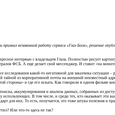
ь признал незаконной работу сервиса «Глаз Бога», решение опу
ересное интервью с владельцем Глаза. Полностью рисует картину
нералов ФСБ. А еще делает свой мессенджер. И ставит «на монит
ссе исследования какой-то негативной для заказчика ситуации –
 тайной из корпоративной почты на внешний неизвестный адрес
ой стороны» и где его искать. Как говорили в одном фильме конц
поиска, аккумулирования и анализа данных, собранных из досту
ику использующих. В том числе, и среди тех, кто оказывает эти
рт для них. То есть, получается, это тоже штука полезная и пра
етил? Или что-то здесь не так?