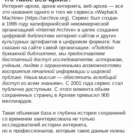
бумажной библиотеке, мы предоставляем
бесплатный доступ исследователям, историкам,
учёным, людям с ограниченными возможностями
восприятия печатной информации и широкой
публике. Наша миссия — обеспечить всеобщий
доступ ко всем знаниям»
. С 2001 года сервис стал
публично доступным. С этого момента объем
сохраненных страниц в Архиве превысил 900
миллиардов.
Такая объемная база и глубина истории сохранений
со временем заинтересовала не только
исследователей истории интернета,
но и профессионалов, которым такие данные нужны
для проверки и подтверждения каких-либо фактов —
журналистов и юристов. Интернет-архив стал все
чаще упоминаться в судах, как источник
доказательственной информации. В связи с чем все
чаще стал возникать и вопрос о достоверности
и допустимости такой информации в качестве
доказательства. Для обоснованного ответа на него
следует глубже разобраться как в общем принципе
работы сервиса, так и в судебной практике.
Интернет-архив, а именно так в своих документах
называют сервис его владельцы, в общем виде
работает следующим образом: для создания копий
интернет-страниц внутреннее программное
обеспечение сервиса формирует списки целевых
сайтов для сохранения. Важно отметить, что
интернет-архив сохраняет копии не всех имеющихся
сайтов без ограничения, а только тех, которые