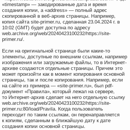
Аргументы за и против
доказательственной силы веб-архива
В российской юридической практике достаточно долго
существует мнение, что данные из Интернет-архива
и его аналогов (об этом более подробно ниже) могут
использоваться в качестве доказательств. Это мнение
продвигается как профессиональными
юридическими
изданиями
, так и отчетливо
прослеживается при анализе дел (постановление АС
УО от 05.02.2024 № А71−19 002/2018,
постановление АС МО от 17.02.2023 № А40−229
438/2019, решения АС г. Москвы от 27.07.2023 №
А40−58 858/2023, А С Омской области от 13.12.2023 №
А46−18 020/2023).
Вместе с тем существуют и противоположные. Так,
в деле № А23−9402/2022 Суд по интеллектуальной
собственности установил, что
«достоверность
данных Web.Archive.Org исследовалась судами
первой и апелляционной инстанции, для чего суды
изучили данные о работе названного ресурса,
представленные Калужским филиалом федерального
государственного бюджетного образовательного
учреждения высшего образования «Московский
государственный технический университет имении
Н.Э. Баумана…», которым подтверждена
недостоверность данного ресурса как
единственного или основного источника информации