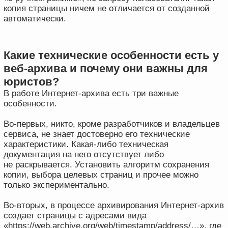
страницы, так и после копирования. Например, если
на сайте из примера — «site-primer.ru», был pdf-
документ «Правила», который лежал на сервере,
то Интернет-архив сделает на него отдельную ссылку
web.archive.org/web/20240423100232/https://site-
primer.ru:80/load/Pravila. Когда пользователь
переходит по таким ссылкам, он перенаправляется
к копиям, сделанным в ближайшую дату к дате
создания копии основной страницы.
Это важно, например, в случаях необходимости найти
и показать, какие были Правила на такую-то дату
в прошлом. Иногда, особенно в случае спора
с интернет-магазином, это бывает полезным.
Третья особенность заключается в том, что Интернет-
архив имеет географически распределенную
структуру. В связи с чем сетевой адрес, с которого
Интернет-архив подключается к целевой странице,
может быть разным. А это, в связи с адаптивностью
многих современных сайтов, приводит к тому, что
отдельные элементы отображения сайта могут
зависеть не только от типа устройства и настоек
системы пользователя, но и от его географического
положения и массы других факторов. Поэтому есть
вероятность, что сохраненные Интернет-архивом
копии страниц не будут в деталях совпадать
с имевшим когда-то место оригиналом. Однако это
не касается основного информационного наполнения
страницы — там все сохранится. Поэтому отличие
в визуальном отображении не всегда является
показателем недостоверности сохраненной копии.