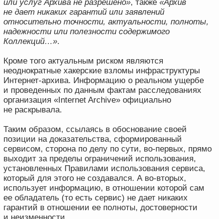
Контакты
+7 495 147 00 45
evidence@dfcenter.ru
125 047, Москва, 4-й Лесной переулок,
4, БЦ White Stone, 5 этаж
Telegram
Linkedin
Общество с ограниченной ответственностью «Центр
цифровой криминалистики и права» ИНН
9701098093 Основной ОКВЭД 62.02 Код 1.01:
оказание услуг (в том числе консультационных,
услуг по обучению, экспертных услуг и иных) в
отношении программ для ЭВМ, баз данных,