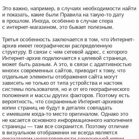
о содержании сайтов»
. То есть сохраненная
Интернет-архивом информация может
использоваться и обладает какой-либо
доказательственной силой только в совокупности
с другими доказательствами, но не сама по себе.
Есть и другие аргументы, также юридические, но уже
касающиеся правил самого сервиса. Так, в
Правилах
использования Интернет-архива
в явном виде
указывается, что
«доступ к коллекциям Архива
предоставляется вам бесплатно и только
в научных и исследовательских целях»
и
«никакой
другой доступ или использование Сайта, Коллекций
или услуг Архива не разрешено»
, также
«Архив
не дает никаких гарантий или заявлений
относительно точности, актуальности, полноты,
надежности или полезности содержимого
Коллекций…»
.
Кроме того актуальным риском являются
неоднократные хакерские взломы инфраструктуры
Интернет-архива. Информацию о реальном ущербе
и проведенных по данным фактам расследованиях
организация «Internet Archive» официально
не раскрывала.
Таким образом, ссылаясь в обоснование своей
позиции на доказательства, сформированный
сервисом, сторона по делу по сути, во-первых, прямо
выходит за пределы ограничений использования,
установленных Правилами использования сервиса,