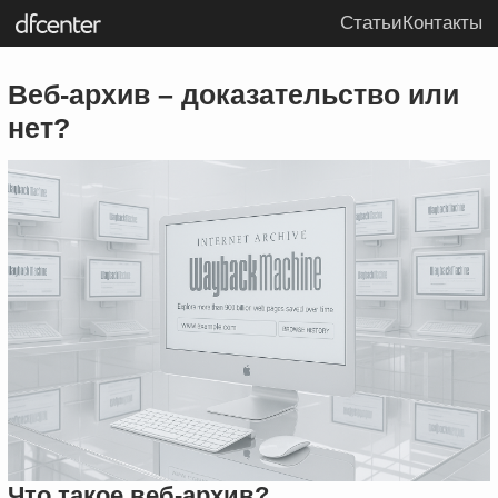
Статьи
Контакты
Веб-архив – доказательство или
нет?
Что такое веб-архив?
Интернет-архив, архив интернета, веб-архив — все
это названия одного и того же сервиса «Wayback
Machine» (https://archive.org). Сервис был создан
в 1996 году калифорнийской некоммерческой
организацией «Internet Archive» в целях создания
цифровой библиотеки интернет-сайтов и других
культурных артефактов в цифровом формате. Как
сказано на сайте самой организации:
«Подобно