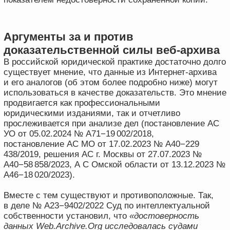
который для этого не создавался. А во-вторых,
использует информацию, в отношении которой сам
ее обладатель (то есть сервис) не дает никаких
гарантий в отношении ее полноты, достоверности
и неизменности.
Какие бывают веб-архивы
Приведенная выше информация касается
«оригинального» Интернет-архива — «Wayback
Machine» (https://archive.org). Однако существуют
и иные сервисы, как в России, так и зарубежом,
решающие аналогичные задачи.
Наиболее известным в России аналогичным
сервисом является «Веб-архив» (web-arhive.ru)
от компании Webjustice. Его нередко путают
с оригинальным Интернет-архивом, считая вплоть
до российского представительства — функционал
сервисов действительно схожий.
Веб-архив — это зарегистрированный в Роспатенте
«Программный комплекс «Веб-архив.ру»,
который
«предоставляет собой службу, назначением
которой является формирование, обработка
и передача запросов на предоставление информации
о внешнем виде и содержании страниц в сети
Интернет по состоянию на определенную дату
в прошлом (архивные копии интернет-страниц)
в международную организацию The Internet Archive,
а также визуальное отображение полученных от нее