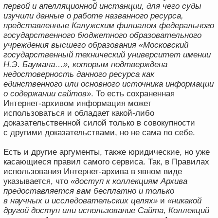
архивных копий интернет-страниц в русскоязычном
интерфейсе»
. То есть Веб-архив — это не совсем
аналог Интернет-архива, а скорее инструмент более
удобного взаимодействия с оригинальным Интернет-
архивом. С одной стороны это удобно, но с другой —
он перенимает и все ограничения и правовые риски,
присущие «оригиналу».
Однако нельзя назвать Веб-архив лишь удобным
интерфейсом доступа к Интернет-архиву. Дело
в особенностях работы Веб-архива —
он «ретранслирует» сведения с некоторыми
ограничениями. Визуальное отображение страницы,
сохраненной в оригинальном Интернет-архиве, Веб-
архив покажет без изменений. Однако, судя по всему
имеет ограничения на количество копий страниц
в рамках одного дня (что было установлено
экспериментально). Так, например, для страницы
ya.ru за дату 10.03.2023 г. в оригинальном сервисе
«Интернет-архив» доступно 64 копии. А сервис Веб-
архив показывает только одну копию для этой
конкретной даты и не позволяет выбрать иную копию
в пределах этой даты. Это может стать важным
ограничением, если контент на целевом сайте
меняется быстрее, чем раз в день. Кроме того,
не ретранслируются технические данные —
например, изучение исходных текстов страниц,
а также их служебных заголовков, возможно только
при работе с оригинальным Интернет-архивом
напрямую.