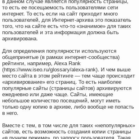
Какие технические особенности есть у
веб-архива и почему они важны для
юристов?
В работе Интернет-архива есть три важные
особенности.
Во-первых, никто, кроме разработчиков и владельцев
сервиса, не знает достоверно его технические
характеристики. Какая-либо техническая
документация на него отсутствует либо
не раскрывается. Установить алгоритм сохранения
копии, выбора целевых страниц и прочее можно
только экспериментально.
Во-вторых, в процессе архивирования Интернет-архив
создает страницы с адресами вида
«https://web.archive.org/web/timestamp/address/…», где
«timestamp» — закодированные дата и время
создания копии, а «address» — полный адрес
скопированной в веб-архив страницы. Например,
копия сайта site-primer.ru, сделанная 23.04.2024 г. в
10:02 (GMT) будет доступна по адресу
web.archive.org/web/20240423100232/https://site-
primer.ru/.
Если на оригинальной странице были какие-то
элементы, доступные по внешним ссылкам, например
изображения или загружаемые файлы, то в Интернет-
архиве создаются отдельные страницы. Причем это
может произойти как в момент копирования основной