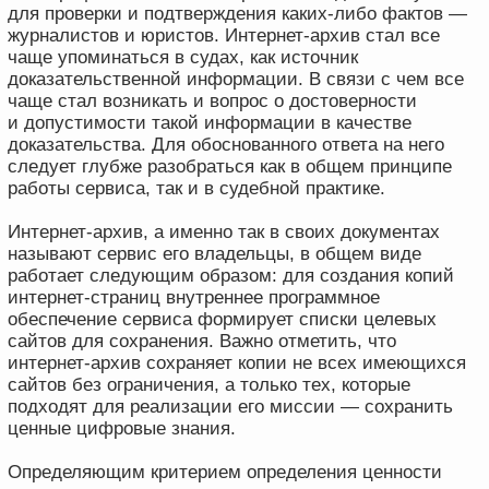
подходят для реализации его миссии — сохранить
ценные цифровые знания.
Определяющим критерием определения ценности
в данном случае является популярность страницы,
то есть ее посещаемость пользователями сети
интернет. То есть если на сайт приходит много
пользователей, для Интернет-архива это показатель
того, что на сайте есть что-то «значимое» для таких
пользователей и эта информация должна быть
архивирована.
Для определения популярности используются
общепринятые (в рамках интернет-сообщества)
рейтинги, например, Alexa Rank
(https://www.iseo.ru/glossary/alexa-rank). И чем выше
место сайта в этом рейтинге — тем чаще происходит
«архивирование» его страниц. То есть наиболее
популярные сайты (страницы сайтов) архивируются
ежедневно или даже чаще. Сайты, имеющие
небольшое количество посещений, могут иметь
только одну копию в архиве, либо вообще не попасть
в него.
Вместе с тем, в том числе для таких «непопулярных»
сайтов, есть возможность создания копии страницы
«в ручном режиме», по запросу пользователя. Такая
копия страницы ничем не отличается от созданной
автоматически.